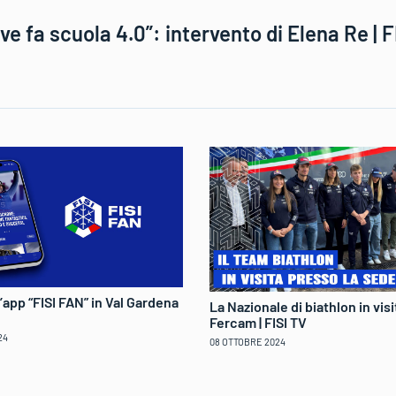
ve fa scuola 4.0”: intervento di Elena Re | F
ll’app “FISI FAN” in Val Gardena
La Nazionale di biathlon in vis
Fercam | FISI TV
24
08 OTTOBRE 2024