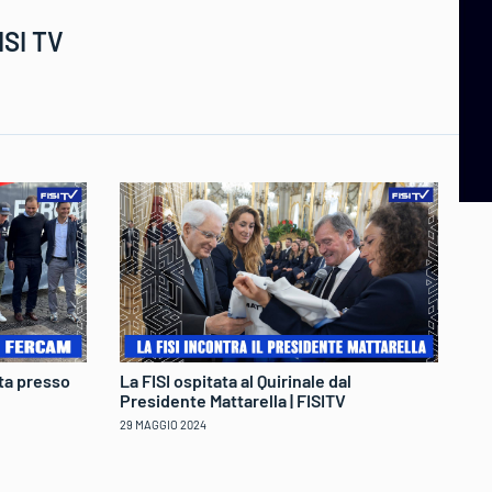
ISI TV
ita presso
La FISI ospitata al Quirinale dal
Pr
Presidente Mattarella | FISITV
Pr
29 MAGGIO 2024
14 