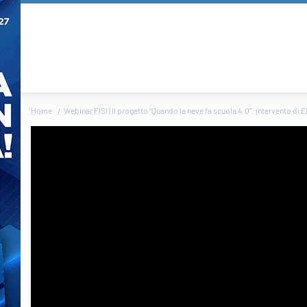
Home
Webinar FISI | Il progetto “Quando la neve fa scuola 4.0”: intervento di E