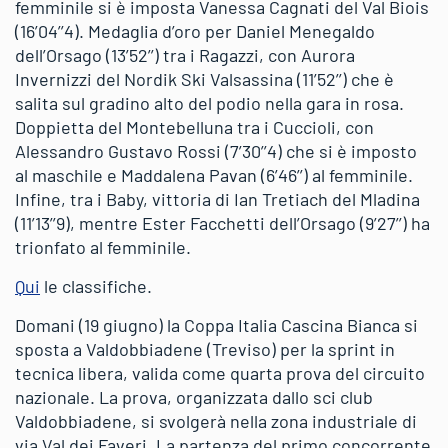
femminile si è imposta Vanessa Cagnati del Val Biois
(16’04’’4). Medaglia d’oro per Daniel Menegaldo
dell’Orsago (13’52’’) tra i Ragazzi, con Aurora
Invernizzi del Nordik Ski Valsassina (11’52’’) che è
salita sul gradino alto del podio nella gara in rosa.
Doppietta del Montebelluna tra i Cuccioli, con
Alessandro Gustavo Rossi (7’30’’4) che si è imposto
al maschile e Maddalena Pavan (6’46’’) al femminile.
Infine, tra i Baby, vittoria di Ian Tretiach del Mladina
(11’13’’9), mentre Ester Facchetti dell’Orsago (9’27’’) ha
trionfato al femminile.
Qui
le classifiche.
Domani (19 giugno) la Coppa Italia Cascina Bianca si
sposta a Valdobbiadene (Treviso) per la sprint in
tecnica libera, valida come quarta prova del circuito
nazionale. La prova, organizzata dallo sci club
Valdobbiadene, si svolgerà nella zona industriale di
via Val dei Faveri. La partenza del primo concorrente