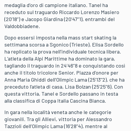
medaglia d’oro di campione italiano. Tanel ha
receduto sul traguardo Riccardo Lorenzo Masiero
(20’18’’) e Jacopo Giardina (20’47’’1), entrambi del
Valdobbiadene.
Dopo essersi imposta nella mass start skating la
settimana scorsa a Sgonico (Trieste), Elisa Sordello
ha replicato la prova nell’individuale tecnica libera.
L’atleta della Alpi Marittime ha dominato la gara,
tagliando il traguardo in 24’46’’8 e conquistando così
anche il titolo tricolore Senior. Piazza d’onore per
Anna Maria Ghiddi dell’Olimpic Lama (25’13’’2), che ha
preceduto l’atleta di casa, Lisa Bolzan (25’25’’6). Con
questa vittoria, Tanel e Sordello passano in testa
alla classifica di Coppa Italia Cascina Bianca.
In gara nella località veneta anche le categorie
giovanili. Tra gli Allievi, vittoria per Alessandro
Tazzioli dell’Olimpic Lama (16’28’’4), mentre al