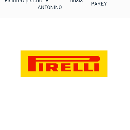
Fisioterapista
IGOR
00818
PAREY
ANTONINO
___