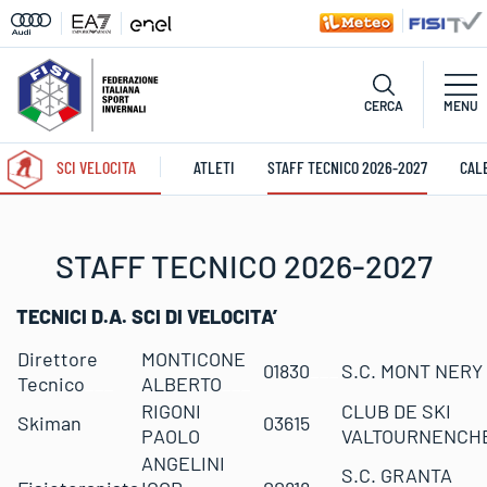
CERCA
MENU
SCI VELOCITA
ATLETI
STAFF TECNICO 2026-2027
CAL
STAFF TECNICO 2026-2027
TECNICI D.A. SCI DI VELOCITA’
Direttore
MONTICONE
01830
___
S.C. MONT NERY
Tecnico
___
ALBERTO
___
RIGONI
CLUB DE SKI
Skiman
03615
PAOLO
VALTOURNENCH
ANGELINI
S.C. GRANTA