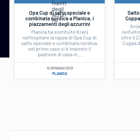
Opa Cup di salto speciale e
Salto
combinata nordica a Planica, i
Coppa 
piazzamenti degli azzurrini
Ande
Planica ha sostituito Kranj
nell'ult
nell'ospitare la tappa di Opa Cup di
oltre il 
salto speciale e combinata nordica.
Coppa d
nel primo caso si è imposto il
padrone di casa m...
12 GENNAIO 2013
PLANICA