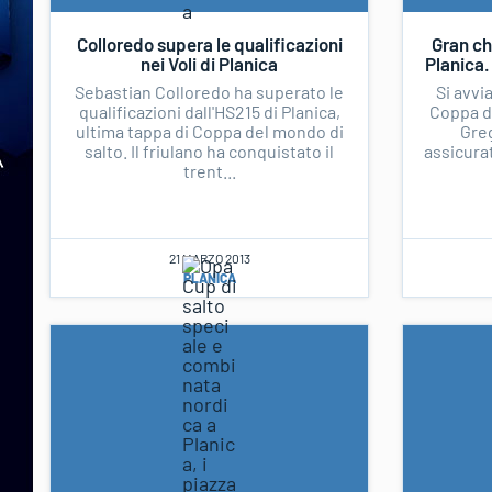
Colloredo supera le qualificazioni
Gran ch
nei Voli di Planica
Planica.
Sebastian Colloredo ha superato le
Si avvi
qualificazioni dall'HS215 di Planica,
Coppa de
ultima tappa di Coppa del mondo di
Greg
salto. Il friulano ha conquistato il
assicurat
trent...
21 MARZO 2013
PLANICA