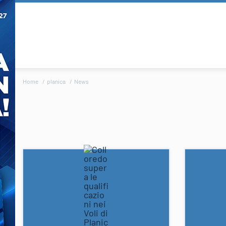
Home
planica
News