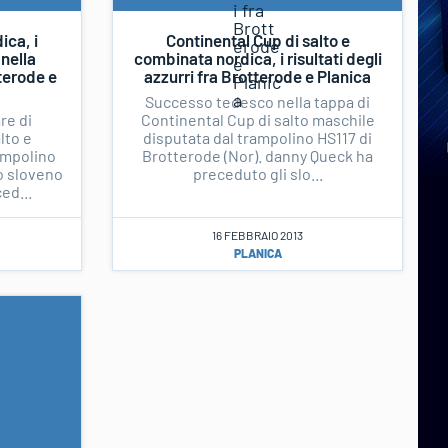
ica, i
Continental Cup di salto e
 nella
combinata nordica, i risultati degli
terode e
azzurri fra Brotterode e Planica
Successo tedesco nella tappa di
re di
Continental Cup di salto maschile
lto e
disputata dal trampolino HS117 di
ampolino
Brotterode (Nor). danny Queck ha
o sloveno
preceduto gli slo...
ed...
16 FEBBRAIO 2013
PLANICA