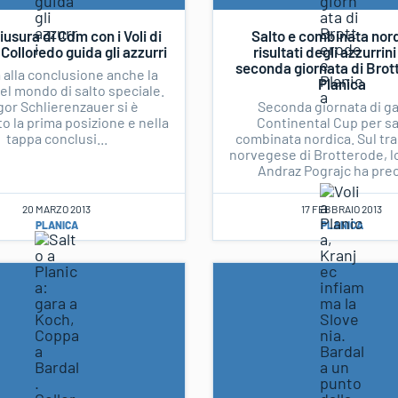
iusura di Cdm con i Voli di
Salto e combinata nord
 Colloredo guida gli azzurri
risultati degli azzurrini
seconda giornata di Brot
a alla conclusione anche la
Planica
l mondo di salto speciale.
or Schlierenzauer si è
Seconda giornata di ga
o la prima posizione e nella
Continental Cup per sa
tappa conclusi...
combinata nordica. Sul tr
norvegese di Brotterode, l
Andraz Pograjc ha prec
20 MARZO 2013
17 FEBBRAIO 2013
PLANICA
PLANICA