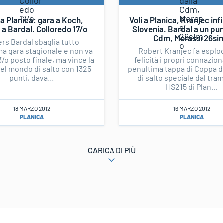
 a Planica: gara a Koch,
Voli a Planica, Kranjec in
a Bardal. Colloredo 17/o
Slovenia. Bardal a un pun
Cdm, Morassi 26si
rs Bardal sbaglia tutto
ima gara stagionale e non va
Robert Kranjec fa esplo
23/o posto finale, ma vince la
felicità i propri connazion
el mondo di salto con 1325
penultima tappa di Coppa 
punti, dava...
di salto speciale dal tra
HS215 di Plan...
18 MARZO 2012
16 MARZO 2012
PLANICA
PLANICA
CARICA DI PIÙ