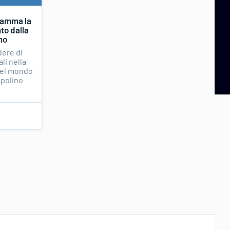
fiamma la
to dalla
mo
dere di
ali nella
del mondo
mpolino