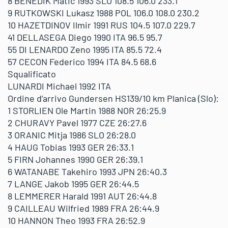
8 BENEDIK Matic 1993 SLO 108.5 106.0 233.1
9 RUTKOWSKI Lukasz 1988 POL 106.0 108.0 230.2
10 HAZETDINOV Ilmir 1991 RUS 104.5 107.0 229.7
41 DELLASEGA Diego 1990 ITA 96.5 95.7
55 DI LENARDO Zeno 1995 ITA 85.5 72.4
57 CECON Federico 1994 ITA 84.5 68.6
Squalificato
LUNARDI Michael 1992 ITA
Ordine d’arrivo Gundersen HS139/10 km Planica (Slo):
1 STORLIEN Ole Martin 1988 NOR 26:25.9
2 CHURAVY Pavel 1977 CZE 26:27.6
3 ORANIC Mitja 1986 SLO 26:28.0
4 HAUG Tobias 1993 GER 26:33.1
5 FIRN Johannes 1990 GER 26:39.1
6 WATANABE Takehiro 1993 JPN 26:40.3
7 LANGE Jakob 1995 GER 26:44.5
8 LEMMERER Harald 1991 AUT 26:44.8
9 CAILLEAU Wilfried 1989 FRA 26:44.9
10 HANNON Theo 1993 FRA 26:52.9