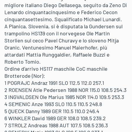
migliore italiano Diego Dellasega, seguito da Zeno Di
Lenardo cinquantacinquesimo e Federico Cecon
cinquantasettesimo. Squalificato Michael Lunardi.
A Planica, Slovenia, si è disputata la Gundersen sul
trampolino HS139 con il norvegese Ole Martin
Storlien sul ceco Pavel Churavy e lo sloveno Mitja
Oranic. Ventunesimo Manuel Maierhofer, più
attardati Mattia Runggaldier, Raffaele Buzzi e
Roberto Tomio.
Ordine d’arrivo HS117 maschile CoC maschile
Brotterode (Nor):
1 POGRAJC Andraz 1991 SLO 112.5 112.0 257.1
2 ROENSEN Atle Pedersen 1988 NOR 115.0 108.5 254.3
3 INGVALDSEN Ole Marius 1985 NOR 114.0 109.5 253.3
4 SEMENIC Anze 1993 SLO 110.5 110.5 248.8
5 QUECK Danny 1989 GER 110.5 110.0 246.4
6 WINKLER David 1989 GER 108.0 108.5 239.2
7 STROLZ Andreas 1988 AUT 107.5 108.5 236.3