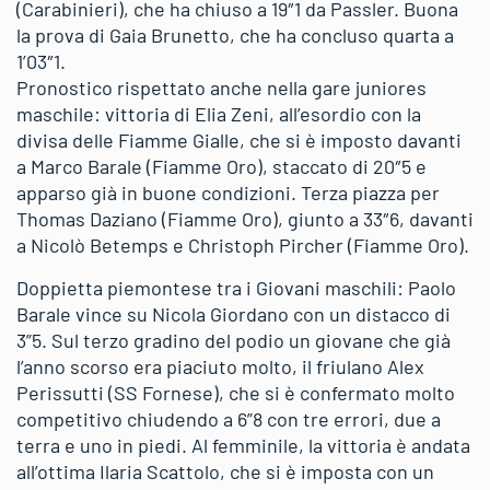
(Carabinieri), che ha chiuso a 19″1 da Passler. Buona
la prova di Gaia Brunetto, che ha concluso quarta a
1’03″1.
Pronostico rispettato anche nella gare juniores
maschile: vittoria di Elia Zeni, all’esordio con la
divisa delle Fiamme Gialle, che si è imposto davanti
a Marco Barale (Fiamme Oro), staccato di 20″5 e
apparso già in buone condizioni. Terza piazza per
Thomas Daziano (Fiamme Oro), giunto a 33″6, davanti
a Nicolò Betemps e Christoph Pircher (Fiamme Oro).
Doppietta piemontese tra i Giovani maschili: Paolo
Barale vince su Nicola Giordano con un distacco di
3”5. Sul terzo gradino del podio un giovane che già
l’anno scorso era piaciuto molto, il friulano Alex
Perissutti (SS Fornese), che si è confermato molto
competitivo chiudendo a 6”8 con tre errori, due a
terra e uno in piedi. Al femminile, la vittoria è andata
all’ottima Ilaria Scattolo, che si è imposta con un