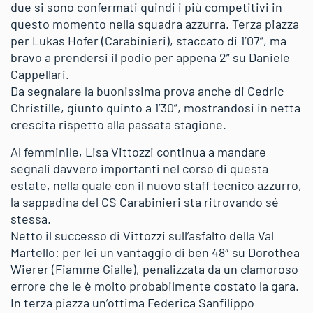
due si sono confermati quindi i più competitivi in
questo momento nella squadra azzurra. Terza piazza
per Lukas Hofer (Carabinieri), staccato di 1’07”, ma
bravo a prendersi il podio per appena 2” su Daniele
Cappellari.
Da segnalare la buonissima prova anche di Cedric
Christille, giunto quinto a 1’30”, mostrandosi in netta
crescita rispetto alla passata stagione.
Al femminile, Lisa Vittozzi continua a mandare
segnali davvero importanti nel corso di questa
estate, nella quale con il nuovo staff tecnico azzurro,
la sappadina del CS Carabinieri sta ritrovando sé
stessa.
Netto il successo di Vittozzi sull’asfalto della Val
Martello: per lei un vantaggio di ben 48″ su Dorothea
Wierer (Fiamme Gialle), penalizzata da un clamoroso
errore che le è molto probabilmente costato la gara.
In terza piazza un’ottima Federica Sanfilippo