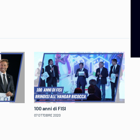
100 anni di FISI
Da
Br
07 OTTOBRE 2020
28 