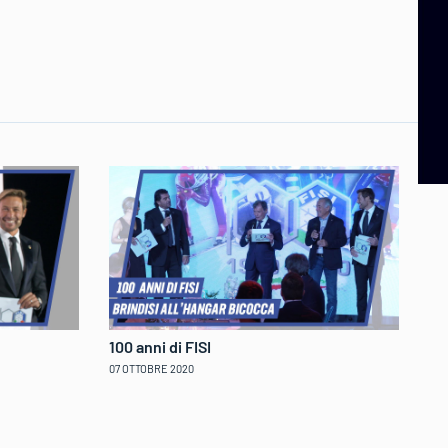
100 anni di FISI
Da
Br
07 OTTOBRE 2020
28 