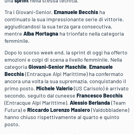
una
sprint
nella stessa tecnica.
Tra i Giovani-Senior,
Emanuele Becchis
ha
continuato la sua impressionante serie di vittorie,
aggiudicandosi la sua terza gara consecutiva,
mentre
Alba Mortagna
ha trionfato nella categoria
femminile.
Dopo lo scorso week end, la sprint di oggi ha offerto
emozioni e colpi di scena a livello femminile. Nella
categoria
Giovani-Senior Maschile
,
Emanuele
Becchis
(Entracque Alpi Marittime) ha confermato
ancora una volta la sua supremazia, conquistando il
primo posto.
Michele Valerio
(US Carisolo) è arrivato
secondo, seguito dal cuneese
Francesco Becchis
(Entracque Alpi Marittime).
Alessio Berlanda
(Team
Futura) e
Riccardo Lorenzo Masiero
(Valdobbiadene)
hanno chiuso rispettivamente al quarto e quinto
posto.