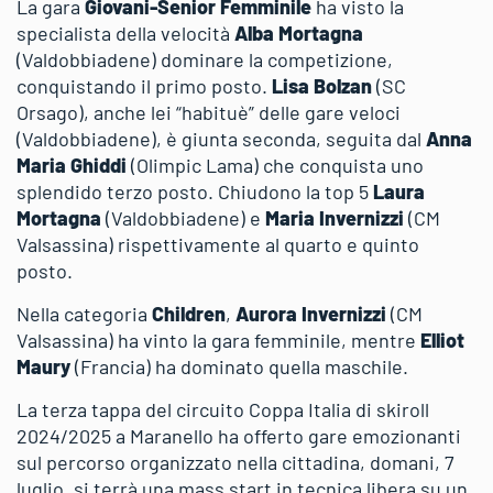
La gara
Giovani-Senior Femminile
ha visto la
specialista della velocità
Alba Mortagna
(Valdobbiadene) dominare la competizione,
conquistando il primo posto.
Lisa Bolzan
(SC
Orsago), anche lei “habituè” delle gare veloci
(Valdobbiadene), è giunta seconda, seguita dal
Anna
Maria Ghiddi
(Olimpic Lama) che conquista uno
splendido terzo posto. Chiudono la top 5
Laura
Mortagna
(Valdobbiadene) e
Maria Invernizzi
(CM
Valsassina) rispettivamente al quarto e quinto
posto.
Nella categoria
Children
,
Aurora Invernizzi
(CM
Valsassina) ha vinto la gara femminile, mentre
Elliot
Maury
(Francia) ha dominato quella maschile.
La terza tappa del circuito Coppa Italia di skiroll
2024/2025 a Maranello ha offerto gare emozionanti
sul percorso organizzato nella cittadina, domani, 7
luglio, si terrà una mass start in tecnica libera su un