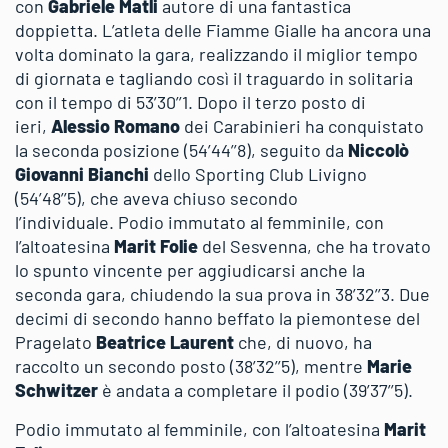
con
Gabriele Matli
autore di una fantastica
doppietta. L’atleta delle Fiamme Gialle ha ancora una
volta dominato la gara, realizzando il miglior tempo
di giornata e tagliando così il traguardo in solitaria
con il tempo di 53’30’’1. Dopo il terzo posto di
ieri,
Alessio Romano
dei Carabinieri ha conquistato
la seconda posizione (54’44’’8), seguito da
Niccolò
Giovanni Bianchi
dello Sporting Club Livigno
(54’48’’5), che aveva chiuso secondo
l’individuale. Podio immutato al femminile, con
l’altoatesina
Marit Folie
del Sesvenna, che ha trovato
lo spunto vincente per aggiudicarsi anche la
seconda gara, chiudendo la sua prova in 38’32’’3. Due
decimi di secondo hanno beffato la piemontese del
Pragelato
Beatrice Laurent
che, di nuovo, ha
raccolto un secondo posto (38’32’’5), mentre
Marie
Schwitzer
è andata a completare il podio (39’37’’5).
Podio immutato al femminile, con l’altoatesina
Marit