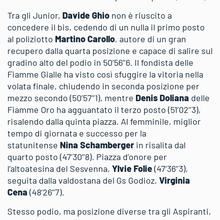
Tra gli Junior,
Davide Ghio
non è riuscito a
concedere il bis, cedendo di un nulla il primo posto
al poliziotto
Martino Carollo
, autore di un gran
recupero dalla quarta posizione e capace di salire sul
gradino alto del podio in 50’56’’6. Il fondista delle
Fiamme Gialle ha visto così sfuggire la vitoria nella
volata finale, chiudendo in seconda posizione per
mezzo secondo (50’57’’1), mentre
Denis Doliana
delle
Fiamme Oro ha agguantato il terzo posto (51’02’’3),
risalendo dalla quinta piazza. Al femminile, miglior
tempo di giornata e successo per la
statunitense
Nina Schamberger
in risalita dal
quarto posto (47’30’’8). Piazza d’onore per
l’altoatesina del Sesvenna,
Ylvie Folie
(47’36’’3),
seguita dalla valdostana del Gs Godioz,
Virginia
Cena
(48’26’’7).
Stesso podio, ma posizione diverse tra gli Aspiranti,