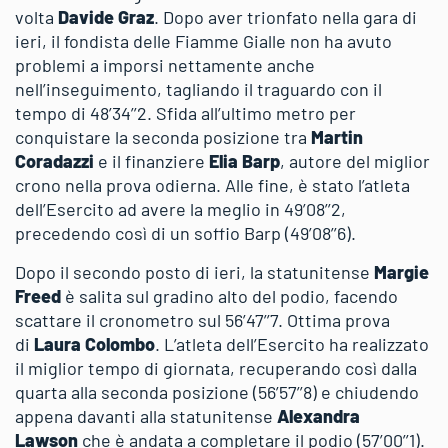
volta
Davide Graz
. Dopo aver trionfato nella gara di
ieri, il fondista delle Fiamme Gialle non ha avuto
problemi a imporsi nettamente anche
nell’inseguimento, tagliando il traguardo con il
tempo di 48’34’’2. Sfida all’ultimo metro per
conquistare la seconda posizione tra
Martin
Coradazzi
e il finanziere
Elia Barp
, autore del miglior
crono nella prova odierna. Alle fine, è stato l’atleta
dell’Esercito ad avere la meglio in 49’08’’2,
precedendo così di un soffio Barp (49’08’’6).
Dopo il secondo posto di ieri, la statunitense
Margie
Freed
è salita sul gradino alto del podio, facendo
scattare il cronometro sul 56’47’’7. Ottima prova
di
Laura Colombo
. L’atleta dell’Esercito ha realizzato
il miglior tempo di giornata, recuperando così dalla
quarta alla seconda posizione (56’57’’8) e chiudendo
appena davanti alla statunitense
Alexandra
Lawson
che è andata a completare il podio (57’00’’1).