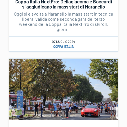
Coppa Italia NextPro: Dellagiacoma e Boccardi
si aggiudicano la mass start di Maranello
Oggi si è svolta a Maranello la mass start in tecnica
libera, valida come seconda gara del terzo
weekend della Coppa Italia NextPro di skiroll,
giorn...
07 LUGLIO 2024
COPPA ITALIA