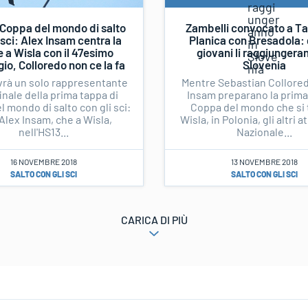
a Coppa del mondo di salto
Zambelli convocato a Tar
 sci: Alex Insam centra la
Planica con Bresadola: gl
e a Wisla con il 47esimo
giovani li raggiungera
io, Colloredo non ce la fa
Slovenia
 avrà un solo rappresentante
Mentre Sebastian Collored
finale della prima tappa di
Insam preparano la prima
 mondo di salto con gli sci:
Coppa del mondo che si 
Alex Insam, che a Wisla,
Wisla, in Polonia, gli altri at
nell'HS13...
Nazionale...
16 NOVEMBRE 2018
13 NOVEMBRE 2018
SALTO CON GLI SCI
SALTO CON GLI SCI
CARICA DI PIÙ