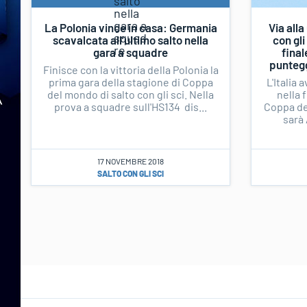
La Polonia vince in casa: Germania
Via all
scavalcata all’ultimo salto nella
con gli
gara a squadre
final
puntegg
Finisce con la vittoria della Polonia la
prima gara della stagione di Coppa
L'Italia
del mondo di salto con gli sci. Nella
nella 
prova a squadre sull'HS134 dis...
Coppa del
sarà 
17 NOVEMBRE 2018
SALTO CON GLI SCI