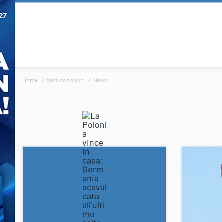
Home
salto con gli sci
News