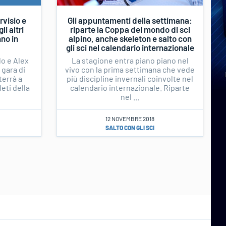
visio e
Gli appuntamenti della settimana:
i altri
riparte la Coppa del mondo di sci
nno in
alpino, anche skeleton e salto con
gli sci nel calendario internazionale
o e Alex
La stagione entra piano piano nel
 gara di
vivo con la prima settimana che vede
terrà a
più discipline invernali coinvolte nel
leti della
calendario internazionale. Riparte
nel ...
12 NOVEMBRE 2018
SALTO CON GLI SCI