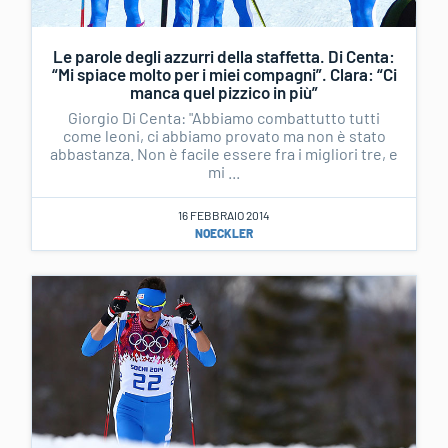
Le parole degli azzurri della staffetta. Di Centa:
“Mi spiace molto per i miei compagni”. Clara: “Ci
manca quel pizzico in più”
Giorgio Di Centa: "Abbiamo combattutto tutti
come leoni, ci abbiamo provato ma non è stato
abbastanza. Non è facile essere fra i migliori tre, e
mi ...
16 FEBBRAIO 2014
NOECKLER