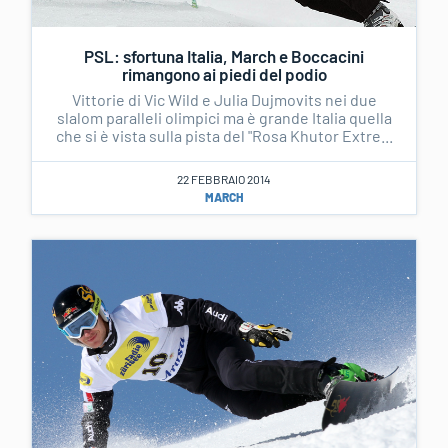
PSL: sfortuna Italia, March e Boccacini
rimangono ai piedi del podio
Vittorie di Vic Wild e Julia Dujmovits nei due
slalom paralleli olimpici ma è grande Italia quella
che si è vista sulla pista del "Rosa Khutor Extre...
22 FEBBRAIO 2014
MARCH