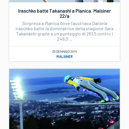
Iraschko batte Takanashi a Planica. Malsiner
22/a
Sorpresa a Planica dove l'austriaca Daniela
Iraschko batte la dominatrice della stagione Sara
Takanashi grazie a un punteggio di 261,5 contro i
249,3 ...
25 GENNAIO 2014
MALSINER