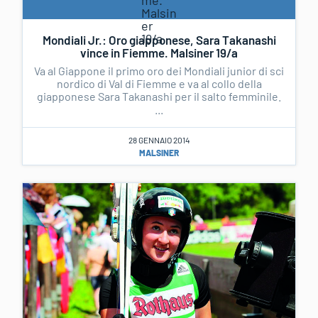
Mondiali Jr.: Oro giapponese, Sara Takanashi
vince in Fiemme. Malsiner 19/a
Va al Giappone il primo oro dei Mondiali junior di sci
nordico di Val di Fiemme e va al collo della
giapponese Sara Takanashi per il salto femminile.
...
28 GENNAIO 2014
MALSINER