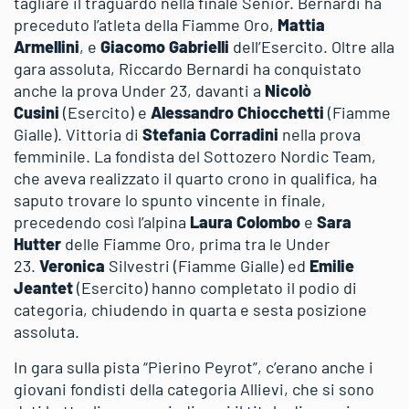
tagliare il traguardo nella finale Senior. Bernardi ha
preceduto l’atleta della Fiamme Oro,
Mattia
Armellini
, e
Giacomo Gabrielli
dell’Esercito. Oltre alla
gara assoluta, Riccardo Bernardi ha conquistato
anche la prova Under 23, davanti a
Nicolò
Cusini
(Esercito) e
Alessandro Chiocchetti
(Fiamme
Gialle). Vittoria di
Stefania Corradini
nella prova
femminile. La fondista del Sottozero Nordic Team,
che aveva realizzato il quarto crono in qualifica, ha
saputo trovare lo spunto vincente in finale,
precedendo così l’alpina
Laura Colombo
e
Sara
Hutter
delle Fiamme Oro, prima tra le Under
23.
Veronica
Silvestri (Fiamme Gialle) ed
Emilie
Jeantet
(Esercito) hanno completato il podio di
categoria, chiudendo in quarta e sesta posizione
assoluta.
In gara sulla pista “Pierino Peyrot”, c’erano anche i
giovani fondisti della categoria Allievi, che si sono