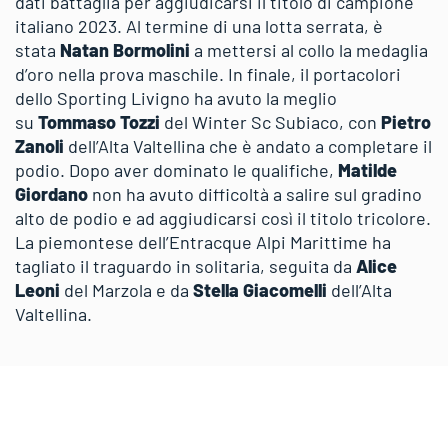
dati battaglia per aggiudicarsi il titolo di campione
italiano 2023. Al termine di una lotta serrata, è
stata
Natan Bormolini
a mettersi al collo la medaglia
d’oro nella prova maschile. In finale, il portacolori
dello Sporting Livigno ha avuto la meglio
su
Tommaso Tozzi
del Winter Sc Subiaco, con
Pietro
Zanoli
dell’Alta Valtellina che è andato a completare il
podio. Dopo aver dominato le qualifiche,
Matilde
Giordano
non ha avuto difficoltà a salire sul gradino
alto de podio e ad aggiudicarsi così il titolo tricolore.
La piemontese dell’Entracque Alpi Marittime ha
tagliato il traguardo in solitaria, seguita da
Alice
Leoni
del Marzola e da
Stella Giacomelli
dell’Alta
Valtellina.