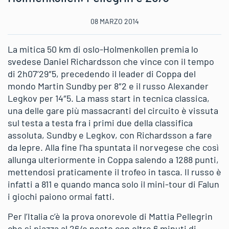
08 MARZO 2014
La mitica 50 km di oslo-Holmenkollen premia lo
svedese Daniel Richardsson che vince con il tempo
di 2h07’29″5, precedendo il leader di Coppa del
mondo Martin Sundby per 8″2 e il russo Alexander
Legkov per 14″5. La mass start in tecnica classica,
una delle gare più massacranti del circuito è vissuta
sul testa a testa fra i primi due della classifica
assoluta, Sundby e Legkov, con Richardsson a fare
da lepre. Alla fine l’ha spuntata il norvegese che così
allunga ulteriormente in Coppa salendo a 1288 punti,
mettendosi praticamente il trofeo in tasca. Il russo è
infatti a 811 e quando manca solo il mini-tour di Falun
i giochi paiono ormai fatti.
Per l’Italia c’è la prova onorevole di Mattia Pellegrin
che si piazza al 26/o posto con oltre 6 minuti di