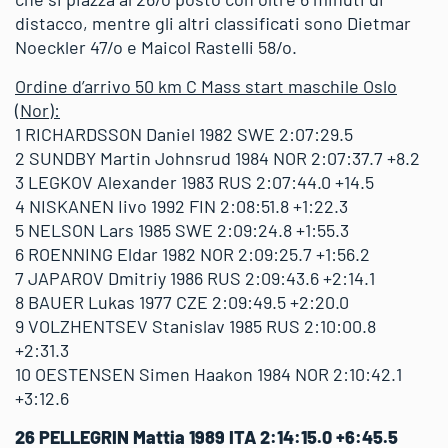
distacco, mentre gli altri classificati sono Dietmar
Noeckler 47/o e Maicol Rastelli 58/o.
Ordine d’arrivo 50 km C Mass start maschile Oslo
(Nor):
1 RICHARDSSON Daniel 1982 SWE 2:07:29.5
2 SUNDBY Martin Johnsrud 1984 NOR 2:07:37.7 +8.2
3 LEGKOV Alexander 1983 RUS 2:07:44.0 +14.5
4 NISKANEN Iivo 1992 FIN 2:08:51.8 +1:22.3
5 NELSON Lars 1985 SWE 2:09:24.8 +1:55.3
6 ROENNING Eldar 1982 NOR 2:09:25.7 +1:56.2
7 JAPAROV Dmitriy 1986 RUS 2:09:43.6 +2:14.1
8 BAUER Lukas 1977 CZE 2:09:49.5 +2:20.0
9 VOLZHENTSEV Stanislav 1985 RUS 2:10:00.8
+2:31.3
10 OESTENSEN Simen Haakon 1984 NOR 2:10:42.1
+3:12.6
26 PELLEGRIN Mattia 1989 ITA 2:14:15.0 +6:45.5