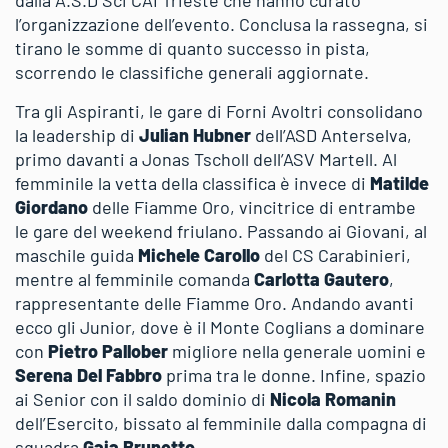
dalla A.S.D Sci CAI Trieste che hanno curato
l’organizzazione dell’evento. Conclusa la rassegna, si
tirano le somme di quanto successo in pista,
scorrendo le classifiche generali aggiornate.
Tra gli Aspiranti, le gare di Forni Avoltri consolidano
la leadership di
Julian Hubner
dell’ASD Anterselva,
primo davanti a Jonas Tscholl dell’ASV Martell. Al
femminile la vetta della classifica è invece di
Matilde
Giordano
delle Fiamme Oro, vincitrice di entrambe
le gare del weekend friulano. Passando ai Giovani, al
maschile guida
Michele Carollo
del CS Carabinieri,
mentre al femminile comanda
Carlotta Gautero
,
rappresentante delle Fiamme Oro. Andando avanti
ecco gli Junior, dove è il Monte Coglians a dominare
con
Pietro Pallober
migliore nella generale uomini e
Serena Del Fabbro
prima tra le donne. Infine, spazio
ai Senior con il saldo dominio di
Nicola Romanin
dell’Esercito, bissato al femminile dalla compagna di
squadra
Gaia Brunetto
.