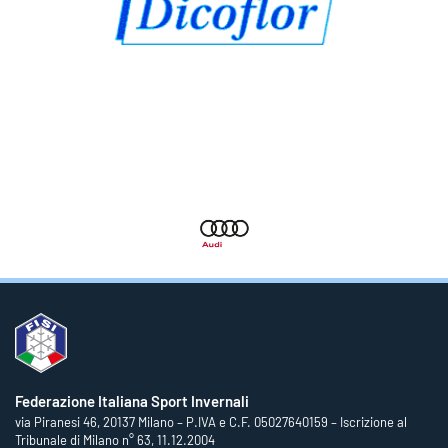
Federazione Italiana Sport Invernali
via Piranesi 46, 20137 Milano – P.IVA e C.F. 05027640159 – Iscrizione al
Tribunale di Milano n° 63, 11.12.2004