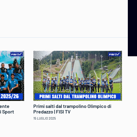
mente
Primi salti dal trampolino Olimpico di
Pr
i Sport
Predazzo | FISI TV
Gi
15 LUGLIO 2025
20 