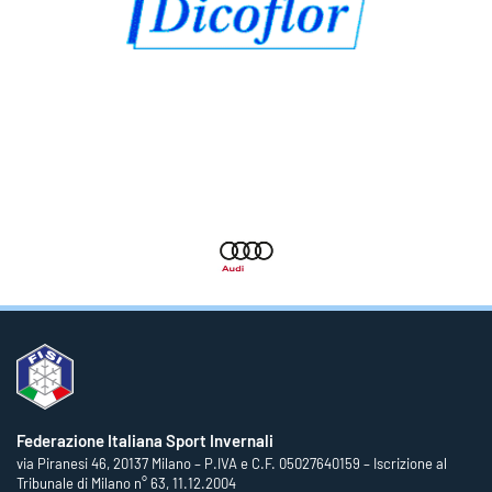
Federazione Italiana Sport Invernali
via Piranesi 46, 20137 Milano – P.IVA e C.F. 05027640159 – Iscrizione al
Tribunale di Milano n° 63, 11.12.2004