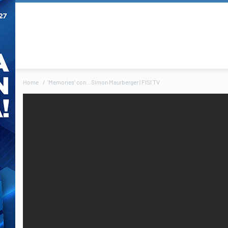
Home
‘Memories’ con…Simon Maurberger | FISI TV