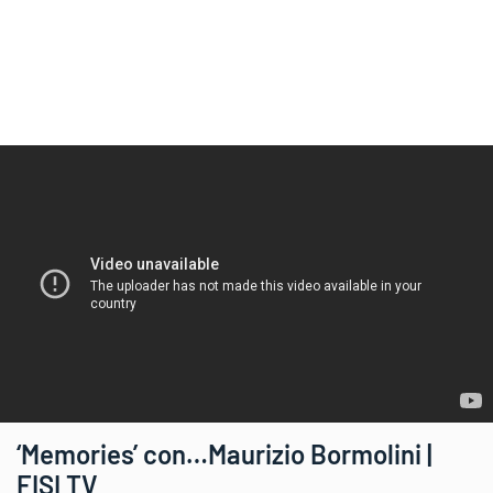
‘Memories’ con…Maurizio Bormolini |
FISI TV