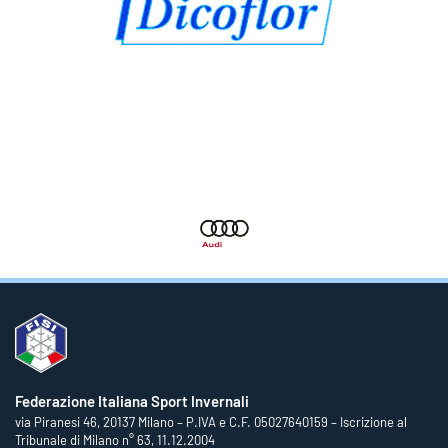
Federazione Italiana Sport Invernali
via Piranesi 46, 20137 Milano – P.IVA e C.F. 05027640159 – Iscrizione al
Tribunale di Milano n° 63, 11.12.2004