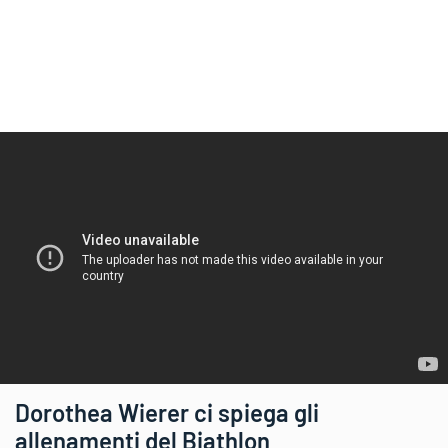
Dorothea Wierer ci spiega gli
allenamenti del Biathlon