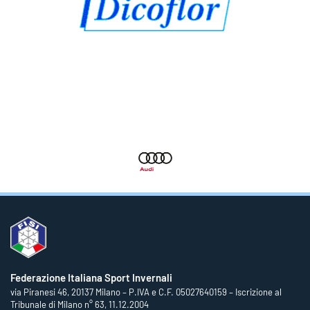
Federazione Italiana Sport Invernali
via Piranesi 46, 20137 Milano – P.IVA e C.F. 05027640159 – Iscrizione al
Tribunale di Milano n° 63, 11.12.2004