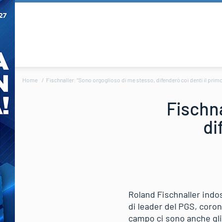
Home
Fischnaller: “Sono orgoglioso di me stesso, difenderò coi denti il prim
Fischna
di
Roland Fischnaller indos
di leader del PGS, coro
campo ci sono anche gli 