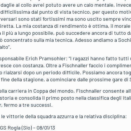
aglie al collo avrei potuto avere un calo mentale, invece
 difficilissima dal punto di vista tecnico, per questo mot
vversari sono stati fortissimi ma sono uscito sempre vin
diretta. La mia costanza di rendimento è ottima, il morale 
il più a lungo possibile, può succedere ancora di tutto da 
rò concentrato sulla mia tecnica. Adesso andiamo a Sochi 
alto”.
sponsabile Erich Pramsohler: “I ragazzi hanno fatto tutti
resce con costanza. Oltre a Fischnaller faccio i complime
 rialzarsi dopo un periodo difficile. Possiamo ancora togl
a fine della stagione, a cominciare dalle prossime gare di 
lla carriera in Coppa del mondo, Fischnaller consente all’I
storia e consolida il primo posto nella classifica degli ital
, fermo a tre successi.
e vittorie della squadra azzurra e la relativa disciplina:
GS Rogla (Slo) – 08/01/13