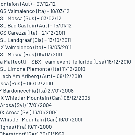
ontafon (Aut) – 07/12/12
PGS Valmalenco (Ita) – 18/03/12
PSL Mosca (Rus) – 03/02/12
PSL Bad Gastein (Aut) – 15/01/12
GS Carezza (Ita) – 21/12/2011
PSL Landgraaf (Ola) – 13/10/2011
X Valmalenco (Ita) – 18/03/2011
 PSL Mosca (Rus) 05/03/2011
a Matteotti – SBX Team event Telluride (Usa) 18/12/2010
PSL Limone Piemonte (Ita) 11/12/2010
 Lech Am Arlberg (Aut) – 08/12/2010
sca (Rus) – 06/03/2010
P Bardonecchia (Ita) 27/01/2008
BX Whistler Mountain (Can) 08/12/2005
Arosa (Svi) 17/01/2004
BX Arosa (Svi) 16/01/2004
Whistler Mountain (Can) 16/01/2001
Tignes (Fra) 19/11/2000
Oberstdorf (Ger) 20/01/1999