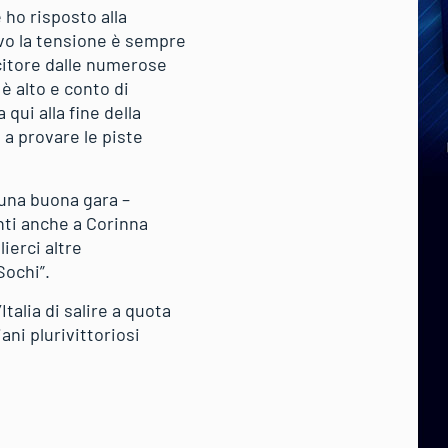
 ho risposto alla
ivo la tensione è sempre
citore dalle numerose
è alto e conto di
qui alla fine della
a provare le piste
 una buona gara –
nti anche a Corinna
ierci altre
Sochi”.
talia di salire a quota
iani plurivittoriosi