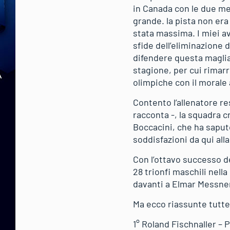
in Canada con le due med
grande. la pista non era
stata massima. I miei a
sfide dell’eliminazione 
difendere questa maglia 
stagione, per cui rimar
olimpiche con il morale 
Contento l’allenatore re
racconta -, la squadra c
Boccacini, che ha saputo
soddisfazioni da qui all
Con l’ottavo successo de
28 trionfi maschili nella 
davanti a Elmar Messner
Ma ecco riassunte tutte l
1° Roland Fischnaller – P