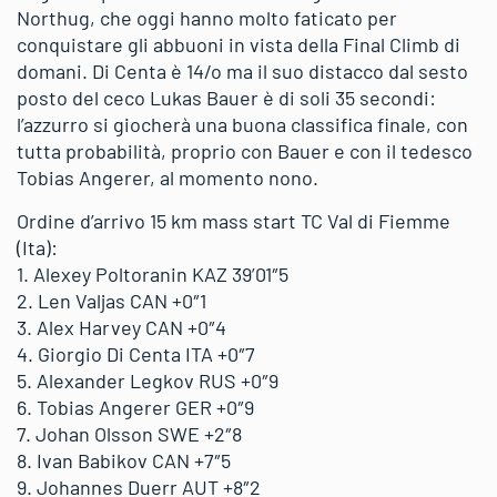
Northug, che oggi hanno molto faticato per
conquistare gli abbuoni in vista della Final Climb di
domani. Di Centa è 14/o ma il suo distacco dal sesto
posto del ceco Lukas Bauer è di soli 35 secondi:
l’azzurro si giocherà una buona classifica finale, con
tutta probabilità, proprio con Bauer e con il tedesco
Tobias Angerer, al momento nono.
Ordine d’arrivo 15 km mass start TC Val di Fiemme
(Ita):
1. Alexey Poltoranin KAZ 39’01″5
2. Len Valjas CAN +0″1
3. Alex Harvey CAN +0″4
4. Giorgio Di Centa ITA +0″7
5. Alexander Legkov RUS +0″9
6. Tobias Angerer GER +0″9
7. Johan Olsson SWE +2″8
8. Ivan Babikov CAN +7″5
9. Johannes Duerr AUT +8″2