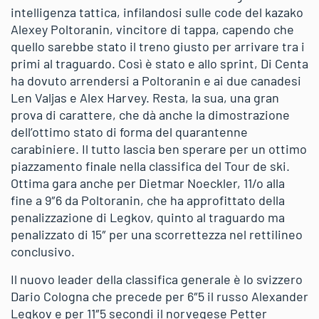
intelligenza tattica, infilandosi sulle code del kazako
Alexey Poltoranin, vincitore di tappa, capendo che
quello sarebbe stato il treno giusto per arrivare tra i
primi al traguardo. Così è stato e allo sprint, Di Centa
ha dovuto arrendersi a Poltoranin e ai due canadesi
Len Valjas e Alex Harvey. Resta, la sua, una gran
prova di carattere, che dà anche la dimostrazione
dell’ottimo stato di forma del quarantenne
carabiniere. Il tutto lascia ben sperare per un ottimo
piazzamento finale nella classifica del Tour de ski.
Ottima gara anche per Dietmar Noeckler, 11/o alla
fine a 9″6 da Poltoranin, che ha approfittato della
penalizzazione di Legkov, quinto al traguardo ma
penalizzato di 15″ per una scorrettezza nel rettilineo
conclusivo.
Il nuovo leader della classifica generale è lo svizzero
Dario Cologna che precede per 6″5 il russo Alexander
Legkov e per 11″5 secondi il norvegese Petter