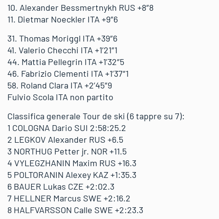
10. Alexander Bessmertnykh RUS +8″8
11. Dietmar Noeckler ITA +9″6
31. Thomas Moriggl ITA +39″6
41. Valerio Checchi ITA +1’21″1
44. Mattia Pellegrin ITA +1’32″5
46. Fabrizio Clementi ITA +1’37″1
58. Roland Clara ITA +2’45″9
Fulvio Scola ITA non partito
Classifica generale Tour de ski (6 tappre su 7):
1 COLOGNA Dario SUI 2:58:25.2
2 LEGKOV Alexander RUS +6.5
3 NORTHUG Petter jr. NOR +11.5
4 VYLEGZHANIN Maxim RUS +16.3
5 POLTORANIN Alexey KAZ +1:35.3
6 BAUER Lukas CZE +2:02.3
7 HELLNER Marcus SWE +2:16.2
8 HALFVARSSON Calle SWE +2:23.3