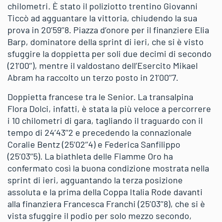
chilometri. È stato il poliziotto trentino Giovanni
Ticcò ad agguantare la vittoria, chiudendo la sua
prova in 20’59’’8. Piazza d’onore per il finanziere Elia
Barp, dominatore della sprint di ieri, che si è visto
sfuggire la doppietta per soli due decimi di secondo
(21’00’’), mentre il valdostano dell’Esercito Mikael
Abram ha raccolto un terzo posto in 21’00’’7.
Doppietta francese tra le Senior. La transalpina
Flora Dolci, infatti, è stata la più veloce a percorrere
i 10 chilometri di gara, tagliando il traguardo con il
tempo di 24’43’’2 e precedendo la connazionale
Coralie Bentz (25’02’’4) e Federica Sanfilippo
(25’03’’5). La biathleta delle Fiamme Oro ha
confermato così la buona condizione mostrata nella
sprint di ieri, agguantando la terza posizione
assoluta e la prima della Coppa Italia Rode davanti
alla finanziera Francesca Franchi (25’03’’8), che si è
vista sfuggire il podio per solo mezzo secondo,