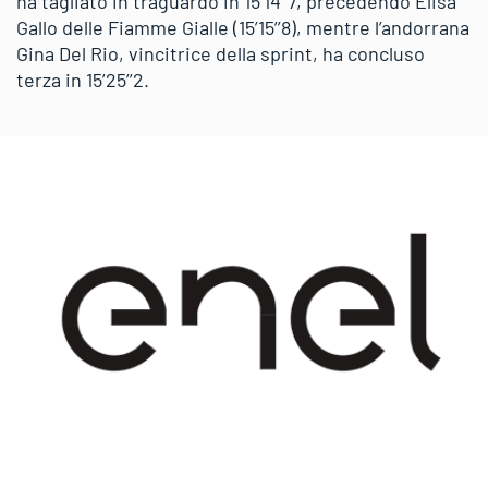
ha tagliato in traguardo in 15’14’’7, precedendo Elisa
Gallo delle Fiamme Gialle (15’15’’8), mentre l’andorrana
Gina Del Rio, vincitrice della sprint, ha concluso
terza in 15’25’’2.