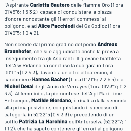
l’Aspirante
Carlotta Gautero
delle fiamme Oro (1 ora
01’45’’6; 1 5 3 2), capace di conquistare la piazza
d’onore nonostante gli 11 errori commessi al
poligono, e ad
Alice Pacchiodi
del Gs Godioz (1 ora
01’49’’5; 1 0 4 2).
Non scende dal primo gradino del podio
Andreas
Braunhofer
, che si è aggiudicato anche la prova a
inseguimento tra gli Aspiranti. Il giovane biathleta
dell’Asv Ridanna ha concluso la sua gara in 1 ora
00’11’’5 (1 2 4 3), davanti a un altro altoatesino, il
carabiniere
Hannes Bacher
(1 ora 01’21’’5; 2 2 5 5) e a
Michel Deval
degli Amis de Verrayes (1 ora 01’33’’7; 0 2
3 3). Al femminile, la piemontese dell’Alpi Marittime
Entracque,
Matilde Giordano
, è risalita dalla seconda
alla prima posizione, conquistando il successo di
categoria in 52’22’’5 (0 4 3 3) e precedendo di un
soffio
Patrizia La Marchina
dell’Anterselva (52’22’’7; 1
1 1 2), che ha saputo contenere gli errori al poligono