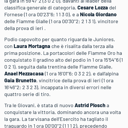
la gara in 59’47’’2 (3 0 2 0), davanti al leader della
classifica generale di categoria,
Cesare Lozza
del
Fornese (1 ora 00’23’’6; 1 1 3 0), e a
Nicola Giordano
delle Fiamme Gialle (1 ora 00’30’’2; 2 1 3 1), vincitore
della prova di ieri .
Podio capovolto per quanto riguarda le Juniores,
con
Laura Mortagna
che è risalita dalla terza alla
prima posizione. La portacolori delle Fiamme Oro ha
conquistato il gradino alto del podio in 1 ora 15’54’’6 (1
0 2 1), seguita dalla trentina delle Fiamme Gialle,
Anael Mezzacasa
(1 ora 16’01’’6; 0 3 2 2), e dall’alpina
Gaia Brunetto
, vincitrice della prova di ieri (1 ora
16’46’’2; 2 3 2 3), incappata in diversi errori nelle
quattro serie di tiro.
Tra le Giovani, è stata di nuovo
Astrid Plosch
a
conquistare la vittoria, dominando ancora una volta
la gara. La tarvisana dell’Esercito ha tagliato il
traguardo in 1 ora 00’00’’2 (1 1 1 2), precedendo