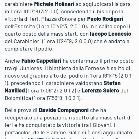
carabiniere
Michele Molinari
ad aggiudicarsi la gara
in 1 ora 10’17’’8 (3 2 0 0), concedendo il bis dopo la
vittoria di ieri. Piazza d’onore per
Paolo Rodigari
dell’Esercito (1 ora 10’46’’3; 2 0 1 0), in risalita dopo il
quarto posto della mass start, con
Iacopo Leonesio
dei Carabinieri (1 ora 11’24’’9; 2 0 0 0) che è andato a
completare il podio.
Anche
Fabio Cappellari
ha confermato il primo posto
tra gli Juniores. Il biathleta della Fornese è salito di
nuovo sul gradino alto del podio in 1 ora 16’14’’5 (2 0 1
1), precedendo il carabiniere valdostano
Stefan
Navillod
(1 ora 17’06’’2; 2 0 1 2) e
Lorenzo Solero
del
Dolomitica (1 ora 17’53’’9; 1 0 2 1).
Bella prova di
Davide Compagnoni
che ha
recuperato una posizione rispetto alla mass start di
ieri e ha conquistato la vittoria tra i Giovani. Il
portacolori delle Fiamme Gialle si è così aggiudicato