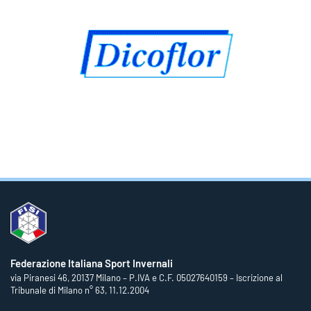
Federazione Italiana Sport Invernali
via Piranesi 46, 20137 Milano – P.IVA e C.F. 05027640159 – Iscrizione al
Tribunale di Milano n° 63, 11.12.2004