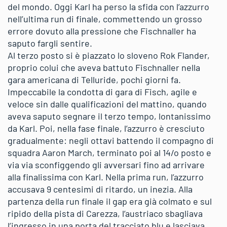
del mondo. Oggi Karl ha perso la sfida con l’azzurro
nell’ultima run di finale, commettendo un grosso
errore dovuto alla pressione che Fischnaller ha
saputo fargli sentire.
Al terzo posto si è piazzato lo sloveno Rok Flander,
proprio colui che aveva battuto Fischnaller nella
gara americana di Telluride, pochi giorni fa.
Impeccabile la condotta di gara di Fisch, agile e
veloce sin dalle qualificazioni del mattino, quando
aveva saputo segnare il terzo tempo, lontanissimo
da Karl. Poi, nella fase finale, l’azzurro è cresciuto
gradualmente: negli ottavi battendo il compagno di
squadra Aaron March, terminato poi al 14/o posto e
via via sconfiggendo gli avversari fino ad arrivare
alla finalissima con Karl. Nella prima run, l’azzurro
accusava 9 centesimi di ritardo, un inezia. Alla
partenza della run finale il gap era già colmato e sul
ripido della pista di Carezza, l’austriaco sbagliava
l’ingresso in una porta del tracciato blu e lasciava