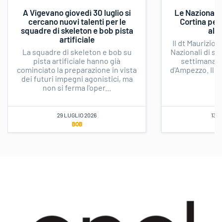
A Vigevano giovedì 30 luglio si
Le Nazionali 
cercano nuovi talenti per le
Cortina per
squadre di skeleton e bob pista
all
artificiale
Il dt Maurizio 
La squadre di skeleton e bob su
Nazionali di sk
pista artificiale hanno già
settimana di
cominciato la preparazione in vista
d'Ampezzo. Il r
dei futuri impegni agonistici, ma
l
non si ferma l'oper...
29 LUGLIO 2026
13 
BOB