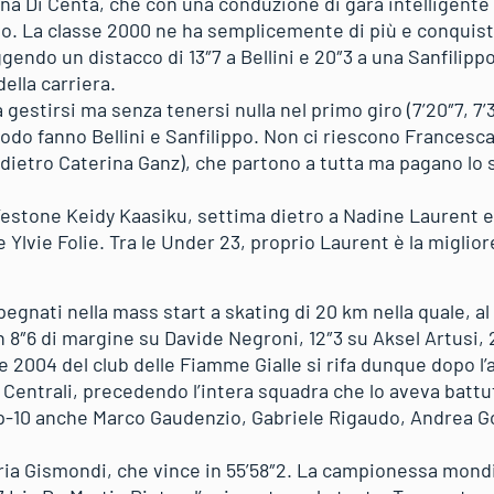
ina Di Centa, che con una conduzione di gara intelligente
po. La classe 2000 ne ha semplicemente di più e conquist
liggendo un distacco di 13″7 a Bellini e 20″3 a una Sanfili
ella carriera.
gestirsi ma senza tenersi nulla nel primo giro (7’20″7, 7’37
modo fanno Bellini e Sanfilippo. Non ci riescono Francesc
 dietro Caterina Ganz), che partono a tutta ma pagano lo 
l’estone Keidy Kaasiku, settima dietro a Nadine Laurent e
Ylvie Folie. Tra le Under 23, proprio Laurent è la miglior
egnati nella mass start a skating di 20 km nella quale, a
n 8″6 di margine su Davide Negroni, 12″3 su Aksel Artusi, 
sse 2004 del club delle Fiamme Gialle si rifa dunque dopo l’a
pi Centrali, precedendo l’intera squadra che lo aveva batt
 top-10 anche Marco Gaudenzio, Gabriele Rigaudo, Andrea 
ia Gismondi, che vince in 55’58″2. La campionessa mondia