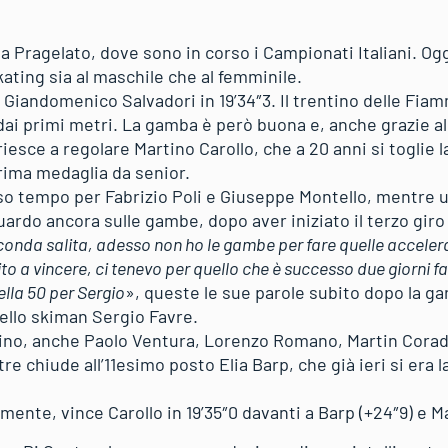
Pragelato, dove sono in corso i Campionati Italiani. Oggi
kating sia al maschile che al femminile.
 Giandomenico Salvadori in 19’34″3. Il trentino delle Fia
 dai primi metri. La gamba è però buona e, anche grazie al
esce a regolare Martino Carollo, che a 20 anni si toglie l
prima medaglia da senior.
so tempo per Fabrizio Poli e Giuseppe Montello, mentre
guardo ancora sulle gambe, dopo aver iniziato il terzo giro 
conda salita, adesso non ho le gambe per fare quelle acceler
to a vincere, ci tenevo per quello che è successo due giorni fa
ella 50 per Sergio
», queste le sue parole subito dopo la ga
dello skiman Sergio Favre.
grino, anche Paolo Ventura, Lorenzo Romano, Martin Corada
e chiude all’11esimo posto Elia Barp, che già ieri si era
lmente, vince Carollo in 19’35″0 davanti a Barp (+24″9) e M