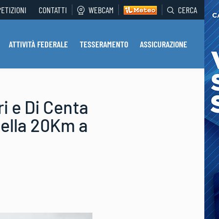
PETIZIONI
CONTATTI
WEBCAM
CERCA
ATTIVITÀ FEDERALE
TESSERAMENTO
ASSICURAZIONE
i e Di Centa
nella 20Km a