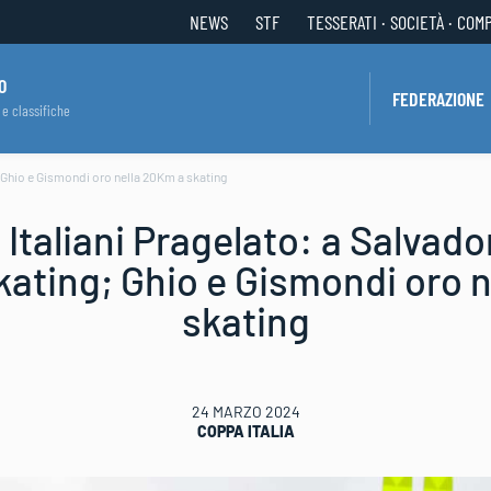
NEWS
STF
TESSERATI · SOCIETÀ · COM
O
FEDERAZIONE
 e classifiche
; Ghio e Gismondi oro nella 20Km a skating
Italiani Pragelato: a Salvador
skating; Ghio e Gismondi oro 
skating
24 MARZO 2024
COPPA ITALIA