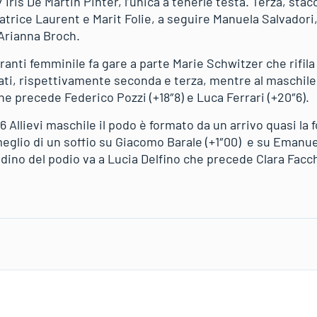
″7 Iris De Martin Pinter, l’unica a tenerle testa. Terza, stacc
trice Laurent e Marit Folie, a seguire Manuela Salvadori, 
Arianna Broch.
ranti femminile fa gare a parte Marie Schwitzer che rifila
ti, rispettivamente seconda e terza, mentre al maschile l
he precede Federico Pozzi (+18″8) e Luca Ferrari (+20″6).
16 Allievi maschile il podo è formato da un arrivo quasi la 
eglio di un soffio su Giacomo Barale (+1″00) e su Emanuel
adino del podio va a Lucia Delfino che precede Clara Facch