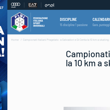
DISCIPLINE
CALENDARI
15 discipline 1 passione
Gare, punteggi
Home
Campionati Italiani Pragelato: a Salvadori e Di Centa la 10 km a skating
Campionati 
la 10 km a 