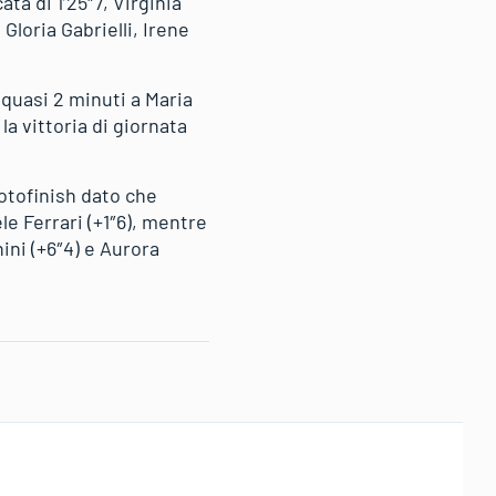
ata di 1’25″7, Virginia
Gloria Gabrielli, Irene
 quasi 2 minuti a Maria
a vittoria di giornata
fotofinish dato che
e Ferrari (+1″6), mentre
ini (+6″4) e Aurora