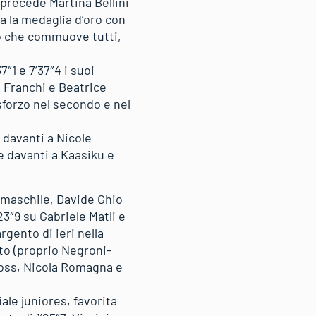
 precede Martina Bellini
a la medaglia d’oro con
ppo che commuove tutti,
″1 e 7’37″4 i suoi
a Franchi e Beatrice
sforzo nel secondo e nel
 davanti a Nicole
e davanti a Kaasiku e
l maschile, Davide Ghio
23″9 su Gabriele Matli e
rgento di ieri nella
uto (proprio Negroni-
Goss, Nicola Romagna e
le juniores, favorita