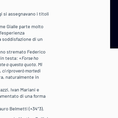
 si assegnavano i titoli
mme Gialle parte molto
l’esperienza
a soddisfazione di un
 uno stremato Federico
in testa: «
Forse ho
ate a questa quota. Mi
, ci riproverò martedì
ra, naturalmente in
zzi, Ivan Mariani e
 lamentato di una forma
auro Belmetti (+34″3).