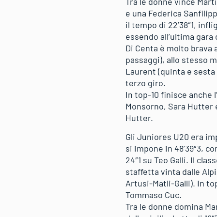
Tra le donne vince Mart
e una Federica Sanfilip
il tempo di 22’38″1, inf
essendo all’ultima gara d
Di Centa è molto brava a 
passaggi), allo stesso 
Laurent (quinta e sesta
terzo giro.
In top-10 finisce anche 
Monsorno, Sara Hutter e 
Hutter.
Gli Juniores U20 era imp
si impone in 48’39″3, co
24″1 su Teo Galli. Il cla
staffetta vinta dalle Al
Artusi-Matli-Galli). In
Tommaso Cuc.
Tra le donne domina Mar