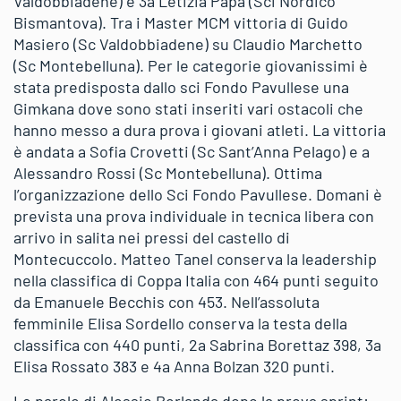
Valdobbiadene) e 3a Letizia Papa (Sci Nordico
Bismantova). Tra i Master MCM vittoria di Guido
Masiero (Sc Valdobbiadene) su Claudio Marchetto
(Sc Montebelluna). Per le categorie giovanissimi è
stata predisposta dallo sci Fondo Pavullese una
Gimkana dove sono stati inseriti vari ostacoli che
hanno messo a dura prova i giovani atleti. La vittoria
è andata a Sofia Crovetti (Sc Sant’Anna Pelago) e a
Alessandro Rossi (Sc Montebelluna). Ottima
l’organizzazione dello Sci Fondo Pavullese. Domani è
prevista una prova individuale in tecnica libera con
arrivo in salita nei pressi del castello di
Montecuccolo. Matteo Tanel conserva la leadership
nella classifica di Coppa Italia con 464 punti seguito
da Emanuele Becchis con 453. Nell’assoluta
femminile Elisa Sordello conserva la testa della
classifica con 440 punti, 2a Sabrina Borettaz 398, 3a
Elisa Rossato 383 e 4a Anna Bolzan 320 punti.
Le parole di Alessio Berlanda dopo la prova sprint: