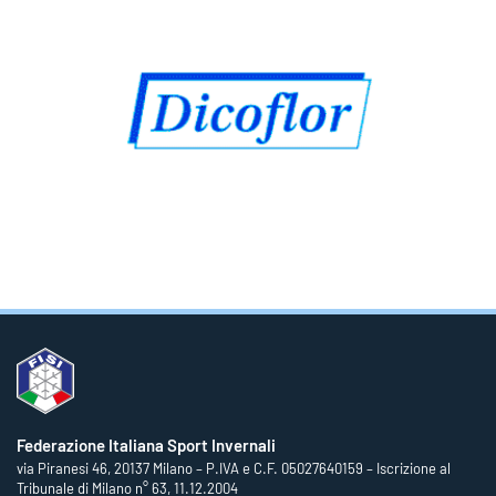
Federazione Italiana Sport Invernali
via Piranesi 46, 20137 Milano – P.IVA e C.F. 05027640159 – Iscrizione al
Tribunale di Milano n° 63, 11.12.2004