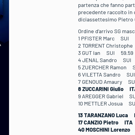
partenza che fanno part
precedente raccolto in 
diciassettesimo Pietro 
Ordine d’arrivo SG maschi
1 PFISTER Marc SUI
2 TORRENT Christoph
3 GUT Ian SUI 59.59
4 JENAL Sandro SUI
5 ZUERCHER Ramon S
6 VILETTA Sandro SU
7 GENOUD Amaury SUI
8 ZUCCARINI Giulio I
9 AREGGER Gabriel S
10 METTLER Josua SU
13 TARANZANO Luca 
17 CANZIO Pietro ITA
40 MOSCHINI Lorenzo