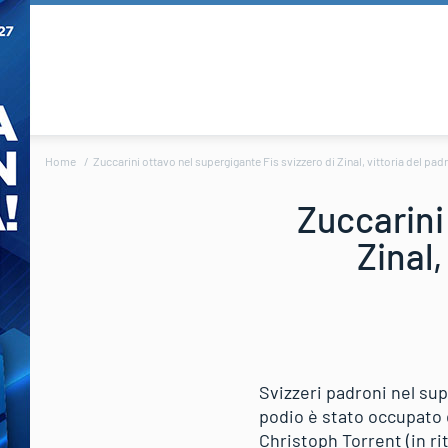
Home
Zuccarini ottavo nel supergigante Fis svizzero di Zinal, vittoria del pad
Zuccarini
Zinal,
Svizzeri padroni nel sup
podio è stato occupato 
Christoph Torrent (in rit