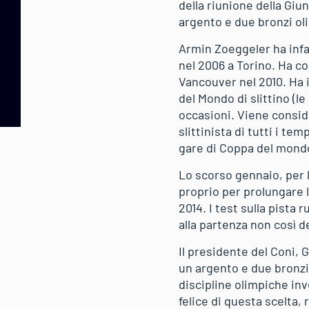
della riunione della Gi
argento e due bronzi ol
Armin Zoeggeler ha infat
nel 2006 a Torino. Ha co
Vancouver nel 2010. Ha i
del Mondo di slittino (
occasioni. Viene conside
slittinista di tutti i te
gare di Coppa del mondo 
Lo scorso gennaio, per l
proprio per prolungare l
2014. I test sulla pista 
alla partenza non così de
Il presidente del Coni, 
un argento e due bronzi, 
discipline olimpiche in
felice di questa scelta,