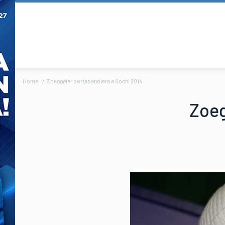
Home
Zoeggeler portabandiera a Sochi 2014
Zoeg