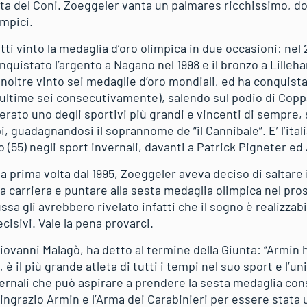
unta del Coni. Zoeggeler vanta un palmares ricchissimo, d
impici.
ti vinto la medaglia d’oro olimpica in due occasioni: nel 
nquistato l’argento a Nagano nel 1998 e il bronzo a Lilleh
noltre vinto sei medaglie d’oro mondiali, ed ha conquista
le ultime sei consecutivamente), salendo sul podio di Cop
rato uno degli sportivi più grandi e vincenti di sempre,
mpi, guadagnandosi il soprannome de “il Cannibale”. E’ l’ita
(55) negli sport invernali, davanti a Patrick Pigneter e
a prima volta dal 1995, Zoeggeler aveva deciso di saltare 
a carriera e puntare alla sesta medaglia olimpica nel pro
russa gli avrebbero rivelato infatti che il sogno è realizzab
cisivi. Vale la pena provarci.
Giovanni Malagò, ha detto al termine della Giunta: “Armin h
è il più grande atleta di tutti i tempi nel suo sport e l’un
vernali che può aspirare a prendere la sesta medaglia co
 ringrazio Armin e l’Arma dei Carabinieri per essere stata 