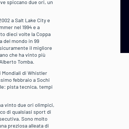
ove spiccano due ori, un
2002 a Salt Lake City e
ammer nel 1994 e a
to dieci volte la Coppa
pa del mondo in 99
 sicuramente il migliore
liano che ha vinto più
d Alberto Tomba.
i Mondiali di Whistler
ssimo febbraio a Sochi
ile: pista tecnica, tempi
a vinto due ori olimpici,
ico di qualsiasi sport di
nsecutiva. Sono molto
una preziosa alleata di