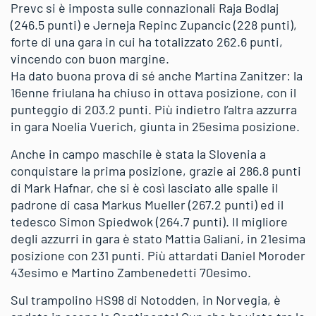
Prevc si è imposta sulle connazionali Raja Bodlaj
(246.5 punti) e Jerneja Repinc Zupancic (228 punti),
forte di una gara in cui ha totalizzato 262.6 punti,
vincendo con buon margine.
Ha dato buona prova di sé anche Martina Zanitzer: la
16enne friulana ha chiuso in ottava posizione, con il
punteggio di 203.2 punti. Più indietro l’altra azzurra
in gara Noelia Vuerich, giunta in 25esima posizione.
Anche in campo maschile è stata la Slovenia a
conquistare la prima posizione, grazie ai 286.8 punti
di Mark Hafnar, che si è così lasciato alle spalle il
padrone di casa Markus Mueller (267.2 punti) ed il
tedesco Simon Spiedwok (264.7 punti). Il migliore
degli azzurri in gara è stato Mattia Galiani, in 21esima
posizione con 231 punti. Più attardati Daniel Moroder
43esimo e Martino Zambenedetti 70esimo.
Sul trampolino HS98 di Notodden, in Norvegia, è