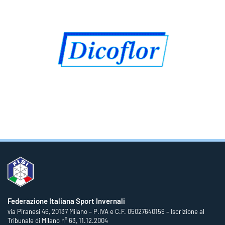
Federazione Italiana Sport Invernali
via Piranesi 46, 20137 Milano – P.IVA e C.F. 05027640159 – Iscrizione al
Tribunale di Milano n° 63, 11.12.2004