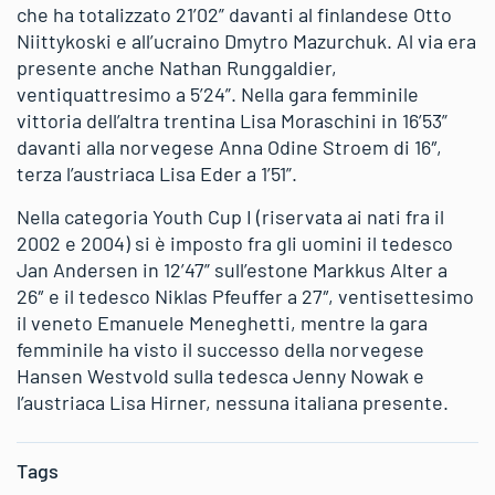
che ha totalizzato 21’02” davanti al finlandese Otto
Niittykoski e all’ucraino Dmytro Mazurchuk. Al via era
presente anche Nathan Runggaldier,
ventiquattresimo a 5’24”. Nella gara femminile
vittoria dell’altra trentina Lisa Moraschini in 16’53”
davanti alla norvegese Anna Odine Stroem di 16″,
terza l’austriaca Lisa Eder a 1’51”.
Nella categoria Youth Cup I (riservata ai nati fra il
2002 e 2004) si è imposto fra gli uomini il tedesco
Jan Andersen in 12’47” sull’estone Markkus Alter a
26″ e il tedesco Niklas Pfeuffer a 27″, ventisettesimo
il veneto Emanuele Meneghetti, mentre la gara
femminile ha visto il successo della norvegese
Hansen Westvold sulla tedesca Jenny Nowak e
l’austriaca Lisa Hirner, nessuna italiana presente.
Tags