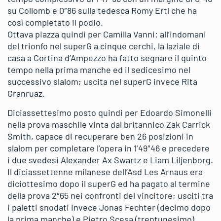
su Collomb e 0″86 sulla tedesca Romy Ertl che ha
così completato il podio.
Ottava piazza quindi per Camilla Vanni: all’indomani
del trionfo nel superG a cinque cerchi, la laziale di
casa a Cortina d’Ampezzo ha fatto segnare il quinto
tempo nella prima manche ed il sedicesimo nel
successivo slalom; uscita nel superG invece Rita
Granruaz.
Diciassettesimo posto quindi per Edoardo Simonelli
nella prova maschile vinta dal britannico Zak Carrick
Smith, capace di recuperare ben 26 posizioni in
slalom per completare l’opera in 1’49″46 e precedere
i due svedesi Alexander Ax Swartz e Liam Liljenborg.
Il diciassettenne milanese dell’Asd Les Arnaus era
diciottesimo dopo il superG ed ha pagato al termine
della prova 2″65 nei confronti del vincitore; usciti tra
i paletti snodati invece Jonas Fechter (decimo dopo
la prima manche) e Pietro Scesa (trentunesimo).