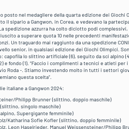
imo posto nel medagliere della quarta edizione dei Giochi O
to il sipario a Gangwon, in Corea, e vedevano la partecipa
La spedizione azzurra ha colto diciotto podi complessivi, f
iuscito a superare quota 10 nelle precedenti manifestaz
ronzi. Un traguardo mai raggiunto da una spedizione CONI 
livello senior, in qualsiasi edizione dei Giochi Olimpici. Son
: capofila lo slittino artificiale (6), seguito da sci alpino (4
) e fondo (1). “Faccio i complimenti a tecnici e atleti per i 
vio Roda -. Stiamo investendo molto in tutti i settori giov
premiano questa scelta”.
glie italiane a Gangwon 2024:
iner/Philipp Brunner (slittino, doppio maschile)
slittino, singolo maschile)
i alpino, Supergigante femminile)
lz/Katharina Sofie Kofler (slittino, doppio femminile)
lz, Leon Haselrieder, Manuel Weissensteiner/Philipp Bru