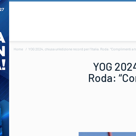
Home
YOG 2024, chiusa un’edizione record per l’Italia. Roda: “Complimenti a t
YOG 2024,
Roda: “Co