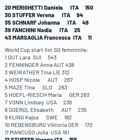
20 MERIGHETTI Daniela ITA 150
30 STUFFER Verena ITA 94
35 SCHNARF Johanna ITA 49
39 FANCHINI Nadia ITA 25
43 MARSAGLIA Francesca ITA 11
World Cup start list SG femminile:
1 GUT Lara SUI 543
2 FENNINGER Anna AUT 438
3 WEIRATHER Tina LIE 312
4 HOSP Nicole AUT 267
5 MAZE Tina SLO 263
5 HOEFL-RIESCH Maria GER 263
7 VONN Lindsey USA 236
8 GOERGL Elisabeth AUT 235
9 KLING Kajsa SWE 182
10 REBENSBURG Viktoria GER 170
11 MANCUSO Julia USA 161
12 STUFFER Verena ITA 155