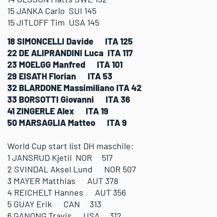
15 JANKA Carlo SUI 145
15 JITLOFF Tim USA 145
18 SIMONCELLI Davide ITA 125
22 DE ALIPRANDINI Luca ITA 117
23 MOELGG Manfred ITA 101
29 EISATH Florian ITA 53
32 BLARDONE Massimiliano ITA 42
33 BORSOTTI Giovanni ITA 36
41 ZINGERLE Alex ITA 19
50 MARSAGLIA Matteo ITA 9
World Cup start list DH maschile:
1 JANSRUD Kjetil NOR 517
2 SVINDAL Aksel Lund NOR 507
3 MAYER Matthias AUT 378
4 REICHELT Hannes AUT 356
5 GUAY Erik CAN 313
6 GANONG Travis USA 312