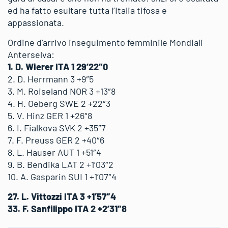
ed ha fatto esultare tutta l’Italia tifosa e
appassionata.
Ordine d’arrivo inseguimento femminile Mondiali
Anterselva:
1. D. Wierer ITA 1 29’22″0
2. D. Herrmann 3 +9″5
3. M. Roiseland NOR 3 +13″8
4. H. Oeberg SWE 2 +22″3
5. V. Hinz GER 1 +26″8
6. I. Fialkova SVK 2 +35″7
7. F. Preuss GER 2 +40″6
8. L. Hauser AUT 1 +51″4
9. B. Bendika LAT 2 +1’03″2
10. A. Gasparin SUI 1 +1’07″4
27. L. Vittozzi ITA 3 +1’57″4
33. F. Sanfilippo ITA 2 +2’31″8