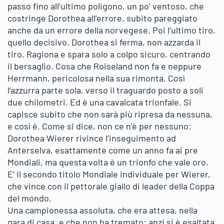
passo fino all’ultimo poligono, un po’ ventoso, che
costringe Dorothea all’errore, subito pareggiato
anche da un errore della norvegese. Poi l’ultimo tiro,
quello decisivo. Dorothea si ferma, non azzarda il
tiro. Ragiona e spara solo a colpo sicuro, centrando
il bersaglio. Cosa che Roiseland non fa e neppure
Herrmann, pericolosa nella sua rimonta. Così
l’azzurra parte sola, verso il traguardo posto a soli
due chilometri. Ed è una cavalcata trionfale. Si
capisce subito che non sarà più ripresa da nessuna,
e così è. Come si dice, non ce n’è per nessuno:
Dorothea Wierer rivince l’inseguimento ad
Anterselva, esattamente come un anno fa ai pre
Mondiali, ma questa volta è un trionfo che vale oro.
E’ il secondo titolo Mondiale individuale per Wierer,
che vince con il pettorale giallo di leader della Coppa
del mondo.
Una campionessa assoluta, che era attesa, nella
gara di casa, e che non ha tremato: anzi si è esaltata