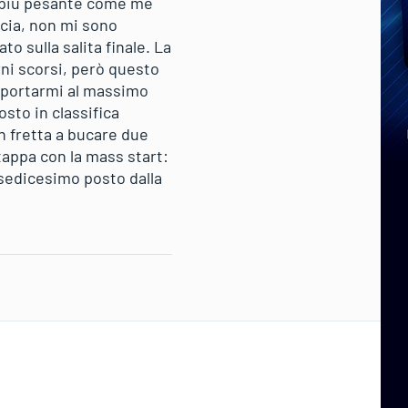
’ più pesante come me
scia, non mi sono
o sulla salita finale. La
rni scorsi, però questo
 portarmi al massimo
osto in classifica
n fretta a bucare due
appa con la mass start:
l sedicesimo posto dalla