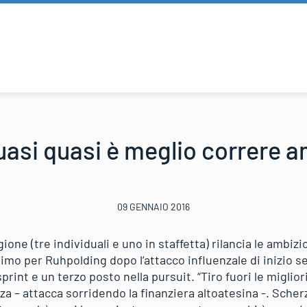
uasi quasi è meglio correre
09 GENNAIO 2016
gione (tre individuali e uno in staffetta) rilancia le ambi
ltimo per Ruhpolding dopo l’attacco influenzale di inizio s
sprint e un terzo posto nella pursuit. “Tiro fuori le miglio
za – attacca sorridendo la finanziera altoatesina -. Scherz