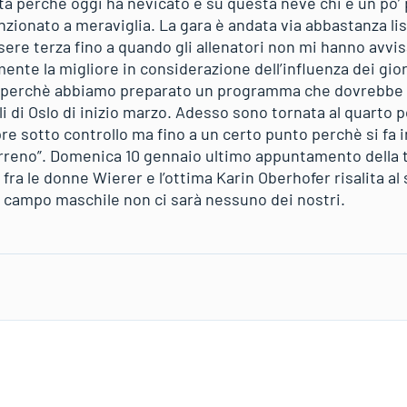
ata perchè oggi ha nevicato e su questa neve chi è un po
unzionato a meraviglia. La gara è andata via abbastanza li
e terza fino a quando gli allenatori non mi hanno avvisat
ente la migliore in considerazione dell’influenza dei gio
e perchè abbiamo preparato un programma che dovrebbe
li di Oslo di inizio marzo. Adesso sono tornata al quarto p
e sotto controllo ma fino a un certo punto perchè si fa i
rreno”. Domenica 10 gennaio ultimo appuntamento della t
ia fra le donne Wierer e l’ottima Karin Oberhofer risalita a
 campo maschile non ci sarà nessuno dei nostri.