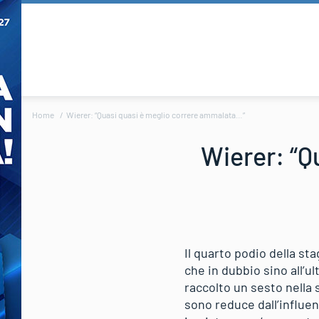
Home
Wierer: “Quasi quasi è meglio correre ammalata…”
Wierer: “Q
Il quarto podio della sta
che in dubbio sino all’u
raccolto un sesto nella 
sono reduce dall’influen