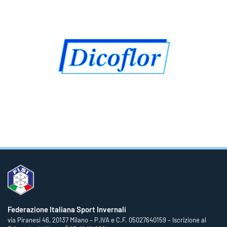
Federazione Italiana Sport Invernali
via Piranesi 46, 20137 Milano – P.IVA e C.F. 05027640159 – Iscrizione al