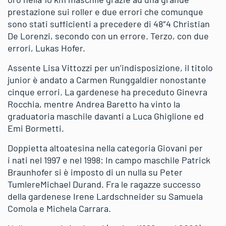
prestazione sui roller e due errori che comunque
sono stati sufficienti a precedere di 48″4
Christian
De Lorenzi
, secondo con un errore. Terzo, con due
errori,
Lukas Hofer.
Assente Lisa Vittozzi per un’indisposizione, il titolo
junior è andato a
Carmen Runggaldier
nonostante
cinque errori. La gardenese ha preceduto Ginevra
Rocchia, mentre
Andrea Baretto
ha vinto la
graduatoria maschile davanti a Luca Ghiglione ed
Emi Bormetti.
Doppietta altoatesina nella categoria Giovani per
i nati nel 1997 e nel 1998:
In campo maschile
Patrick
Braunhofer
si è imposto di un nulla su
Peter
Tumler
e
Michael Durand
.
Fra le ragazze successo
della gardenese
Irene Lardschneider su
Samuela
Comola e
Michela Carrara.