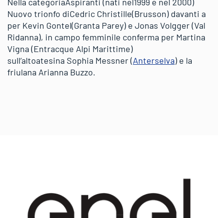
Nella categoria
Aspiranti (
nati nel
1999 e nel 2000)
N
uovo trionfo di
Cedric Christille
(Brusson) davanti a
per K
evin Gontel
(Granta Parey) e
Jonas Volgger
(Val
Ridanna), in campo femminile conferma per
Martina
Vigna (
Entracque Alpi Marittime)
sull’altoatesina
Sophia Messner
(
Anterselva
) e la
friulana
Arianna Buzzo
.