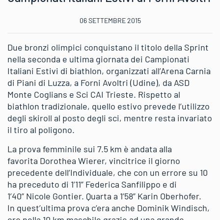
06 SETTEMBRE 2015
Due bronzi olimpici conquistano il titolo della Sprint
nella seconda e ultima giornata dei
Campionati
Italiani Estivi di biathlon
, organizzati all’Arena Carnia
di Piani di Luzza, a
Forni Avoltri
(Udine), da
ASD
Monte Coglians
e
Sci CAI Trieste.
Rispetto al
biathlon tradizionale, quello estivo prevede l’utilizzo
degli skiroll al posto degli sci, mentre resta invariato
il tiro al poligono.
La prova femminile sui 7.5 km è andata alla
favorita
Dorothea Wierer,
vincitrice il giorno
precedente dell’Individuale, che con un errore su 10
ha preceduto di 1’11”
Federica Sanfilippo
e di
1’40”
Nicole Gontier
. Quarta a 1’58”
Karin Oberhofer
.
In quest’ultima prova c’era anche
Dominik Windisch
,
oro nella 10 km maschile grazie ad una grande