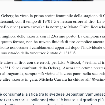
Oeberg ha vinto la prima sprint femminile della stagione di
tersund, con il tempo di 19’01”5 e nessun errore al tiro. La s
er-Bouchet (senza errori) e la norvegese Marte Olsbu Roeisela
a migliore delle azzurre con il 23esimo posto. La campionessa
questo format, non ha trovato fluidità di tiro complice ancor
risolto nonostante i cambiamenti apportati dopo l’individuale d
 suo ritardo dalla vincitrice è stato di 1’18”6.
le attese al tiro, con tre errori, per Lisa Vittozzi, 43esima al
o 1’51”9 nei confronti della Oeberg. Ancora un’ottima prestaz
l traguardo, sempre più vicina alla zona punti nella seconda
le altre azzurre in gara: Michela Carrara ha chiuso all’ 89esi
i è consumata la sfida tra lo svedese Sebastian Samuelsso
o (zero errori al poligono) che si è issato sul gradino più 