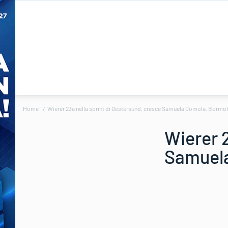
Home
Wierer 23a nella sprint di Oestersund, cresce Samuela Comola. Bormolin
Wierer 2
Samuela