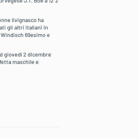
norvegese J.T. Boe a 12”2
0enne livignasco ha
gli altri italiani in
k Windisch 69esimo e
d giovedì 2 dicembre
ffetta maschile e