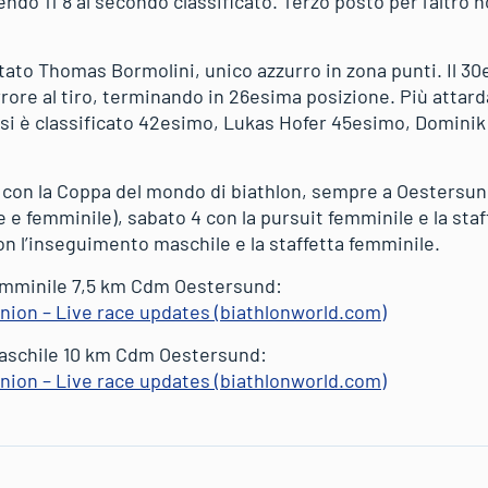
endo 11”8 al secondo classificato. Terzo posto per l’altro 
 stato Thomas Bormolini, unico azzurro in zona punti. Il 3
rore al tiro, terminando in 26esima posizione. Più attardati 
si è classificato 42esimo, Lukas Hofer 45esimo, Domini
con la Coppa del mondo di biathlon, sempre a Oestersun
 e femminile), sabato 4 con la pursuit femminile e la sta
 l’inseguimento maschile e la staffetta femminile.
femminile 7,5 km Cdm Oestersund:
Union – Live race updates (biathlonworld.com)
maschile 10 km Cdm Oestersund:
Union – Live race updates (biathlonworld.com)