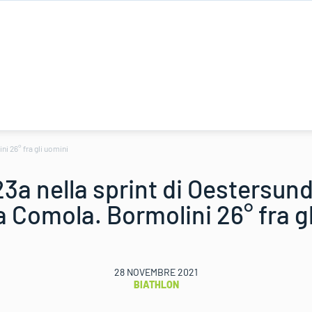
i 26° fra gli uomini
3a nella sprint di Oestersun
 Comola. Bormolini 26° fra gl
28 NOVEMBRE 2021
BIATHLON