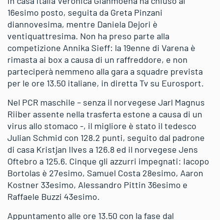
In casa Italia Veronica Gianmoena ha chiuso al
16esimo posto, seguita da Greta Pinzani
diannovesima, mentre Daniela Dejori è
ventiquattresima. Non ha preso parte alla
competizione Annika Sieff: la 19enne di Varena è
rimasta ai box a causa di un raffreddore, e non
parteciperà nemmeno alla gara a squadre prevista
per le ore 13.50 italiane, in diretta Tv su Eurosport.
Nel PCR maschile – senza il norvegese Jarl Magnus
Riiber assente nella trasferta estone a causa di un
virus allo stomaco -, il migliore è stato il tedesco
Julian Schmid con 128.2 punti, seguito dal padrone
di casa Kristjan Ilves a 126.8 ed il norvegese Jens
Oftebro a 125.6. Cinque gli azzurri impegnati: Iacopo
Bortolas è 27esimo, Samuel Costa 28esimo, Aaron
Kostner 33esimo, Alessandro Pittin 36esimo e
Raffaele Buzzi 43esimo.
Appuntamento alle ore 13.50 con la fase dal