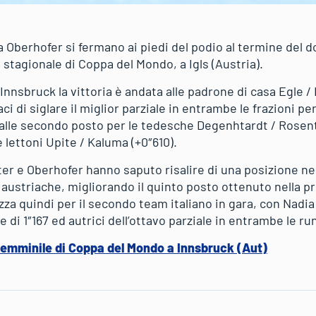
 Oberhofer si fermano ai piedi del podio al termine del 
stagionale di Coppa del Mondo, a Igls (Austria).
i Innsbruck la vittoria è andata alle padrone di casa Egle
aci di siglare il miglior parziale in entrambe le frazioni p
 spalle secondo posto per le tedesche Degenhtardt / Rosent
e lettoni Upite / Kaluma (+0″610).
ter e Oberhofer hanno saputo risalire di una posizione ne
 austriache, migliorando il quinto posto ottenuto nella p
za quindi per il secondo team italiano in gara, con Nadia
di 1″167 ed autrici dell’ottavo parziale in entrambe le ru
 femminile di Coppa del Mondo a Innsbruck (Aut)