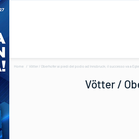
Home
Vötter / Oberhofer ai piedi del podio ad Innsbruck; il successo va a Egle
Vötter / Ob