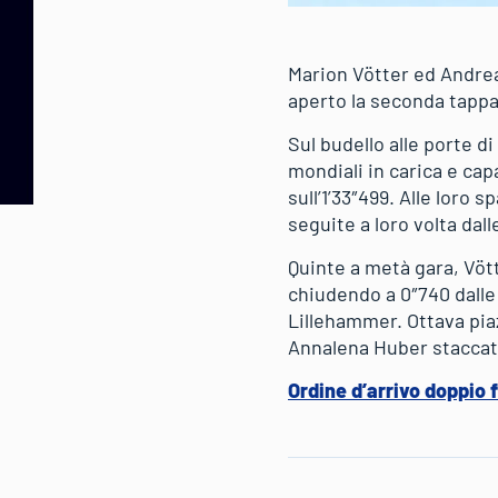
Marion Vötter ed Andrea
aperto la seconda tappa 
Sul budello alle porte d
mondiali in carica e cap
sull’1’33″499. Alle loro
seguite a loro volta dall
Quinte a metà gara, Vöt
chiudendo a 0″740 dalle
Lillehammer. Ottava piaz
Annalena Huber staccate 
Ordine d’arrivo doppio