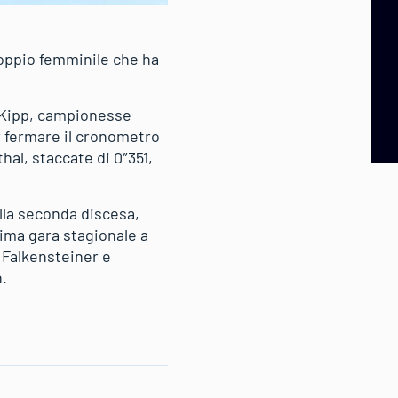
doppio femminile che ha
 / Kipp, campionesse
er fermare il cronometro
hal, staccate di 0″351,
lla seconda discesa,
rima gara stagionale a
 Falkensteiner e
n.