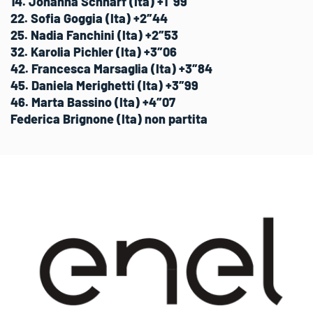
14. Johanna Schnarf (Ita) +1″99
22. Sofia Goggia (Ita) +2″44
25. Nadia Fanchini (Ita) +2″53
32. Karolia Pichler (Ita) +3″06
42. Francesca Marsaglia (Ita) +3″84
45. Daniela Merighetti (Ita) +3″99
46. Marta Bassino (Ita) +4″07
Federica Brignone (Ita) non partita