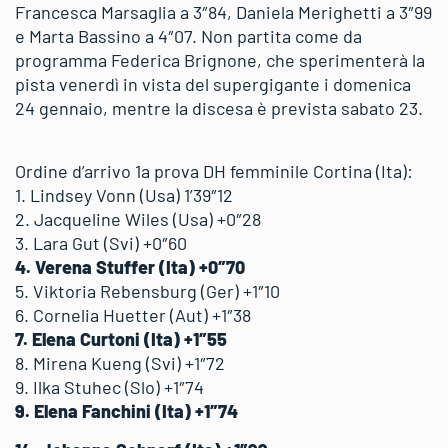
Francesca Marsaglia a 3″84, Daniela Merighetti a 3″99
e Marta Bassino a 4″07. Non partita come da
programma Federica Brignone, che sperimenterà la
pista venerdì in vista del supergigante i domenica
24 gennaio, mentre la discesa è prevista sabato 23.
Ordine d’arrivo 1a prova DH femminile Cortina (Ita):
1. Lindsey Vonn (Usa) 1’39″12
2. Jacqueline Wiles (Usa) +0″28
3. Lara Gut (Svi) +0″60
4. Verena Stuffer (Ita) +0″70
5. Viktoria Rebensburg (Ger) +1″10
6. Cornelia Huetter (Aut) +1″38
7. Elena Curtoni (Ita) +1″55
8. Mirena Kueng (Svi) +1″72
9. Ilka Stuhec (Slo) +1″74
9. Elena Fanchini (Ita) +1″74